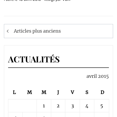
Navigation
Articles plus anciens
des
articles
ACTUALITÉS
avril 2015
L
M
M
J
V
S
D
1
2
3
4
5