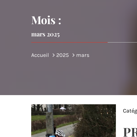
DE MON
Mois :
mars 2025
Accueil
2025
mars
Catég
PR