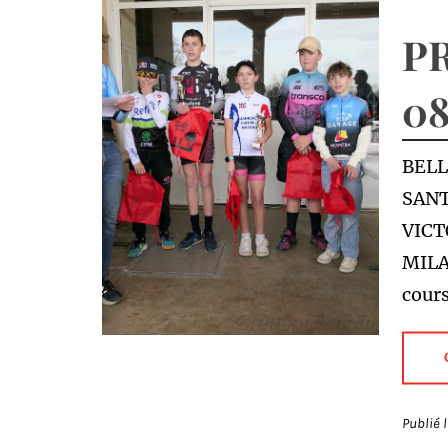
PR
08
BELL
SANT
VICT
MILA
cours
Publié 