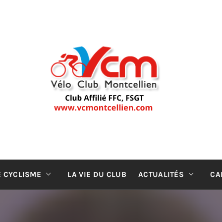
LUB MONT
ub de cyclisme de Montceau-les-Mines (depuis 19
E CYCLISME
LA VIE DU CLUB
ACTUALITÉS
CA
CLUB DE C