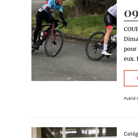
09
COUR
Diman
pour 
eux. 
Publié 
Catég