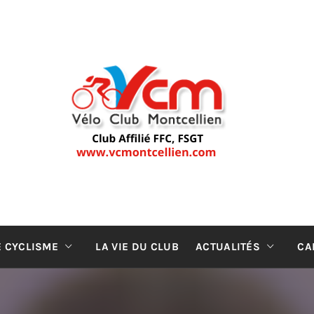
LUB MONT
ub de cyclisme de Montceau-les-Mines (depuis 19
E CYCLISME
LA VIE DU CLUB
ACTUALITÉS
CA
CLUB DE C