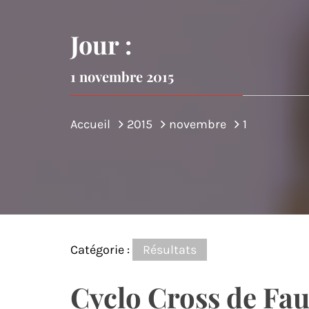
DE MON
Jour :
1 novembre 2015
Accueil
2015
novembre
1
Catégorie :
Résultats
Cyclo Cross de Fau