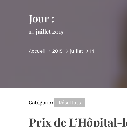
DE MON
Jour :
14 juillet 2015
Accueil
2015
juillet
14
Catégorie :
Résultats
Prix de L’Hôpital-l