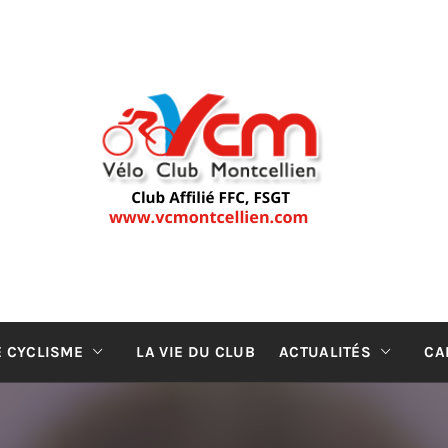
LUB MONT
ub de cyclisme de Montceau-les-Mines (depuis 19
E CYCLISME
LA VIE DU CLUB
ACTUALITÉS
CA
CLUB DE C